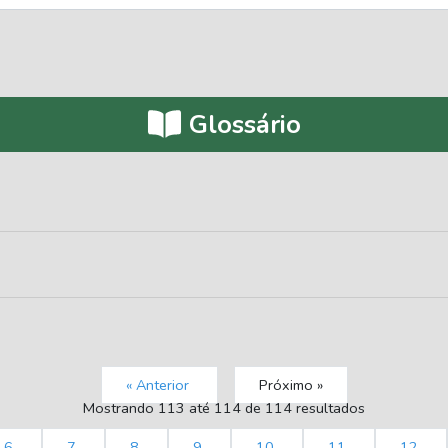
Glossário
« Anterior
Próximo »
Mostrando
113
até
114
de
114
resultados
6
7
8
9
10
11
12