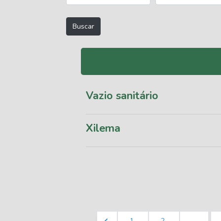
Vazio sanitário
Xilema
1
2
...