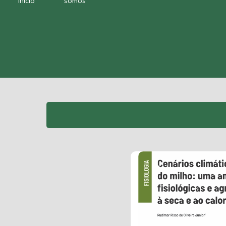
Início
somos