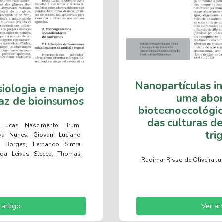
Nanopartículas i
isiologia e manejo
uma abo
caz de bioinsumos
biotecnoecológi
das culturas de
, Lucas Nascimento Brum,
tri
va Nunes, Giovani Luciano
a Borges, Fernando Sintra
inda Leivas Stecca, Thomas
Rudimar Risso de Oliveira Ju
 artigo
Ver ar