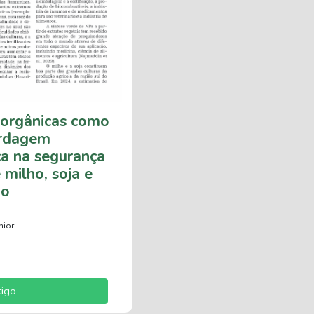
norgânicas como
rdagem
ca na segurança
 milho, soja e
go
nior
tigo