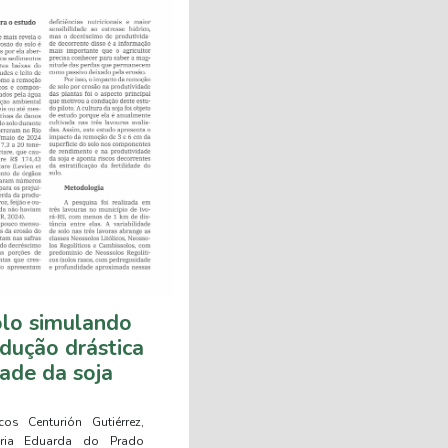
lo simulando
edução drástica
dade da soja
os Centurión Gutiérrez,
aria Eduarda do Prado