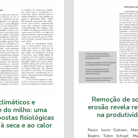
Remoção de so
climáticos e
erosão revela r
e do milho: uma
na produtivi
ostas fisiológicas
à seca e ao calor
Paulo Ivonir Gubiani, Marc
Beatris Tobin Schopf, M