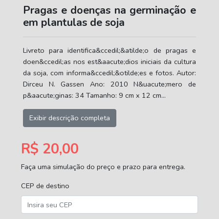
Pragas e doenças na germinação e
em plantulas de soja
Livreto para identifica&ccedil;&atilde;o de pragas e
doen&ccedil;as nos est&aacute;dios iniciais da cultura
da soja, com informa&ccedil;&otilde;es e fotos. Autor:
Dirceu N. Gassen Ano: 2010 N&uacute;mero de
p&aacute;ginas: 34 Tamanho: 9 cm x 12 cm...
Exibir descrição completa
R$ 20,00
Faça uma simulação do preço e prazo para entrega.
CEP de destino