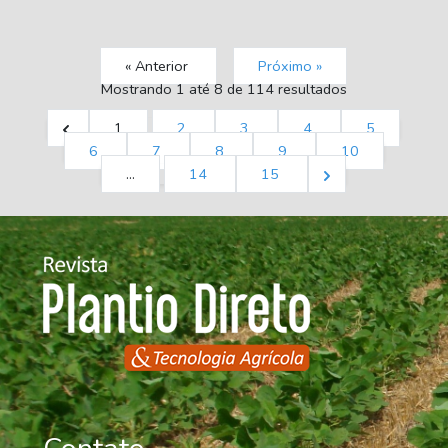
« Anterior
Próximo »
Mostrando
1
até
8
de
114
resultados
1
2
3
4
5
6
7
8
9
10
...
14
15