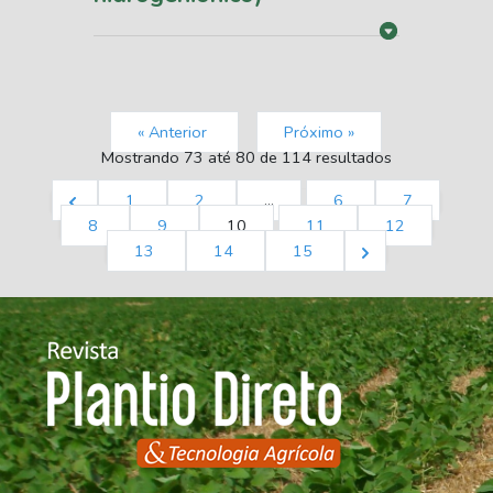
« Anterior
Próximo »
Mostrando
73
até
80
de
114
resultados
1
2
...
6
7
8
9
10
11
12
13
14
15