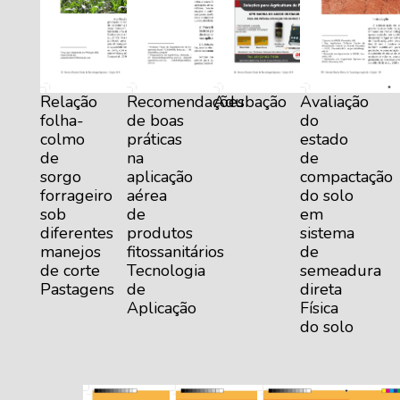
Relação
Recomendações
Adubação
Avaliação
folha-
de boas
do
colmo
práticas
estado
de
na
de
sorgo
aplicação
compactação
forrageiro
aérea
do solo
sob
de
em
diferentes
produtos
sistema
manejos
fitossanitários
de
de corte
Tecnologia
semeadura
Pastagens
de
direta
Aplicação
Física
do solo