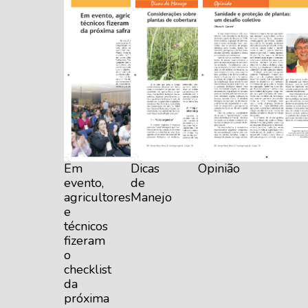
Em
Dicas
Opinião
evento,
de
agricultores
Manejo
e
técnicos
fizeram
o
checklist
da
próxima