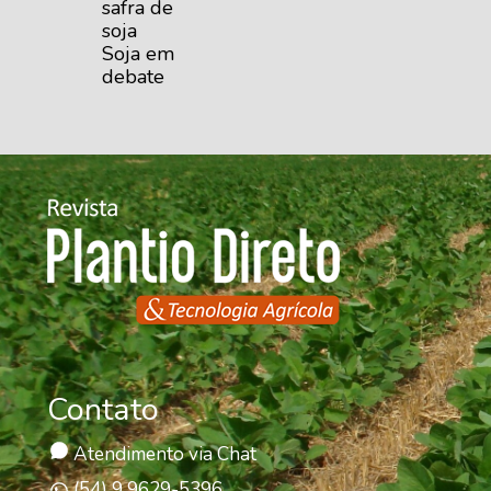
safra de
soja
Soja em
debate
Contato
Atendimento via Chat
(54) 9 9629-5396