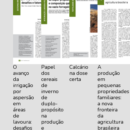
O
Papel
Calcário
A
avanço
dos
na dose
produção
da
cereais
certa
em
irrigação
de
pequenas
por
inverno
propriedades
aspersão
de
familiares:
em
duplo-
a nova
áreas
propósito
fronteira
de
na
da
lavoura:
produção
agricultura
desafios
e
brasileira