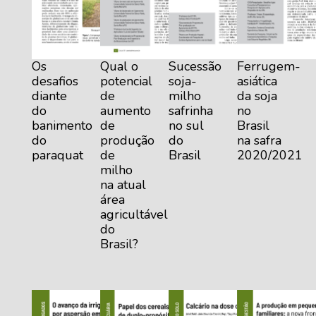
Os
Qual o
Sucessão
Ferrugem-
desafios
potencial
soja-
asiática
diante
de
milho
da soja
do
aumento
safrinha
no
banimento
de
no sul
Brasil
do
produção
do
na safra
paraquat
de
Brasil
2020/2021
milho
na atual
área
agricultável
do
Brasil?