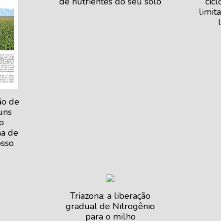
de nutrientes do seu solo
cic
limit
ão de
uns
o
ha de
sso
Triazona: a liberação
gradual de Nitrogênio
para o milho