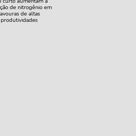
lo curto aumentam a
ação de nitrogênio em
lavouras de altas
produtividades