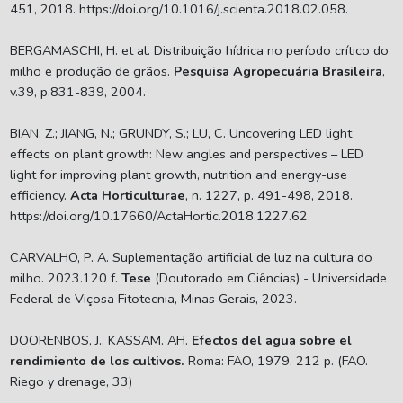
451, 2018. https://doi.org/10.1016/j.scienta.2018.02.058.
BERGAMASCHI, H. et al. Distribuição hídrica no período crítico do
milho e produção de grãos.
Pesquisa Agropecuária Brasileira
,
v.39, p.831-839, 2004.
BIAN, Z.; JIANG, N.; GRUNDY, S.; LU, C. Uncovering LED light
effects on plant growth: New angles and perspectives – LED
light for improving plant growth, nutrition and energy-use
efficiency.
Acta Horticulturae
, n. 1227, p. 491-498, 2018.
https://doi.org/10.17660/ActaHortic.2018.1227.62.
CARVALHO, P. A. Suplementação artificial de luz na cultura do
milho. 2023.120 f.
Tese
(Doutorado em Ciências) - Universidade
Federal de Viçosa Fitotecnia, Minas Gerais, 2023.
DOORENBOS, J., KASSAM. AH.
Efectos del agua sobre el
rendimiento de los cultivos.
Roma: FAO, 1979. 212 p. (FAO.
Riego y drenage, 33)