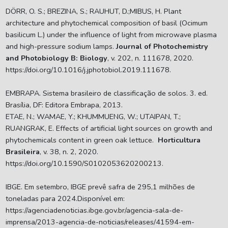
DÖRR, O. S.; BREZINA, S.; RAUHUT, D.;MIBUS, H. Plant
architecture and phytochemical composition of basil (Ocimum
basilicum L.) under the influence of light from microwave plasma
and high-pressure sodium lamps.
Journal of Photochemistry
and Photobiology B: Biology
, v. 202, n. 111678, 2020.
https://doi.org/10.1016/j.jphotobiol.2019.111678.
EMBRAPA. Sistema brasileiro de classificação de solos. 3. ed.
Brasília, DF: Editora Embrapa, 2013.
ETAE, N.; WAMAE, Y.; KHUMMUENG, W.; UTAIPAN, T.;
RUANGRAK, E. Effects of artificial light sources on growth and
phytochemicals content in green oak lettuce.
Horticultura
Brasileira
, v. 38, n. 2, 2020.
https://doi.org/10.1590/S0102053620200213.
IBGE. Em setembro, IBGE prevê safra de 295,1 milhões de
toneladas para 2024.Disponível em:
https://agenciadenoticias.ibge.gov.br/agencia-sala-de-
imprensa/2013-agencia-de-noticias/releases/41594-em-