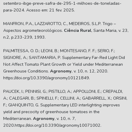
setembro-ibge-preve-safra-de-295-1-milhoes-de-toneladas-
para-2024. Acesso em: 21 fev. 2025.
MANFRON, P.A., LAZZAROTTO, C., MEDEIROS, S.L.P. Trigo –
Aspectos agrometeorológicos.
Ciência Rural
, Santa Maria, v. 23,
n.2, p.233-239, 1993.
PALMITESSA, O. D.; LEONI, B.; MONTESANO, F. F.; SERIO, F.;
SIGNORE, A.; SANTAMARIA, P. Supplementary Far-Red Light Did
Not Affect Tomato Plant Growth or Yield under Mediterranean
Greenhouse Conditions.
Agronomy
, v. 10, n. 12, 2020.
https://doi.org/10.3390/agronomy10121849.
PAUCEK, I.; PENNISI, G.; PISTILLO, A.; APPOLLONI, E.; CREPALDI,
A.; CALEGARI, B.; SPINELLI, F.; CELLINI, A.; GABARRELL, X.; ORSINI,
F.; GIANQUINTO, G. Supplementary LED interlighting improves
yield and precocity of greenhouse tomatoes in the
Mediterranean.
Agronomy
, v. 10, n. 7,
2020.https://doi.org/10.3390/agronomy10071002.