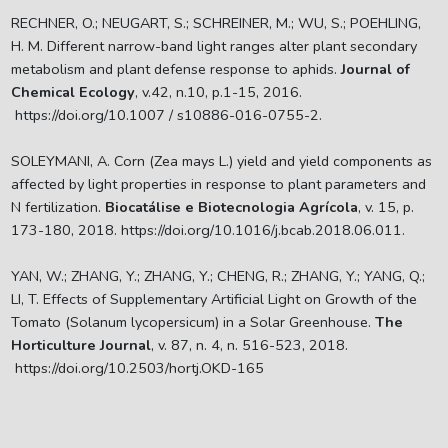
RECHNER, O.; NEUGART, S.; SCHREINER, M.; WU, S.; POEHLING,
H. M. Different narrow-band light ranges alter plant secondary
metabolism and plant defense response to aphids.
Journal of
Chemical Ecology
, v.42, n.10, p.1-15, 2016.
https://doi.org/10.1007 / s10886-016-0755-2.
SOLEYMANI, A. Corn (Zea mays L.) yield and yield components as
affected by light properties in response to plant parameters and
N fertilization.
Biocatálise e Biotecnologia Agrícola
, v. 15, p.
173-180, 2018. https://doi.org/10.1016/j.bcab.2018.06.011.
YAN, W.; ZHANG, Y.; ZHANG, Y.; CHENG, R.; ZHANG, Y.; YANG, Q.;
LI, T. Effects of Supplementary Artificial Light on Growth of the
Tomato (Solanum lycopersicum) in a Solar Greenhouse.
The
Horticulture Journal
, v. 87, n. 4, n. 516-523, 2018.
https://doi.org/10.2503/hortj.OKD-165
SPIERTZ, J. H. K. Grain growth and distribution of dry matter in the
wheat plant as influenced by temperature, ligth energy and ear